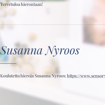
Tervetuloa hierontaan!
Susanna Nyroos
Koulutettu hieroja Susanna Nyroos:
https://www.sensor