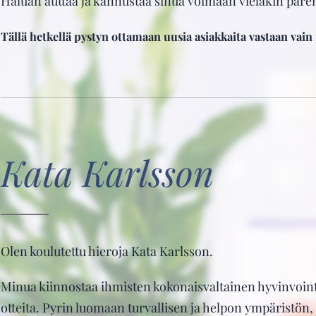
Haluan auttaa ja kannustaa sinua voimaan vieläkin pare
Tällä hetkellä pystyn ottamaan uusia asiakkaita vastaan vai
Kata
Karlsson
Olen koulutettu hieroja Kata Karlsson.
Minua kiinnostaa ihmisten kokonaisvaltainen hyvinvointi.
otteita. Pyrin luomaan turvallisen ja helpon ympäristön, 