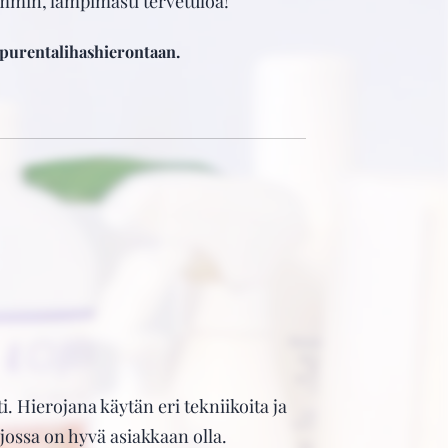
mmin, lämpimästi tervetuloa!
n purentalihashierontaan.
 Hierojana käytän eri tekniikoita ja
jossa on hyvä asiakkaan olla.