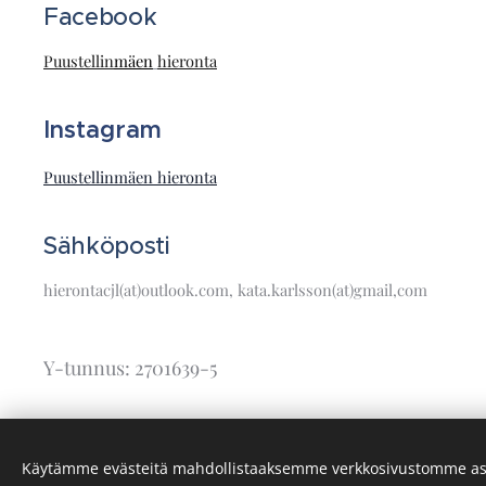
Facebook
Puustellin
mäen
hieronta
Instagram
Puustellinmäen hieronta
Sähköposti
hierontacjl(at)outlook.com, kata.karlsson(at)gmail,com
Y-tunnus: 2701639-5
Käytämme evästeitä mahdollistaaksemme verkkosivustomme as