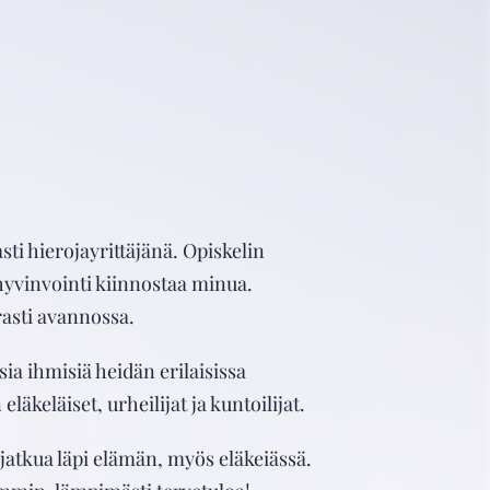
sti hierojayrittäjänä. Opiskelin
hyvinvointi kiinnostaa minua.
rasti avannossa.
ia ihmisiä heidän erilaisissa
äkeläiset, urheilijat ja kuntoilijat.
jatkua läpi elämän, myös eläkeiässä.