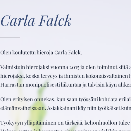
Carla Falck
Olen koulutettu hieroja Carla Falck.
Valmistuin hierojaksi vuonna 2015 ja olen toiminut siitä a
hierojaksi, koska terveys ja ihmisten kokonaisvaltainen 
Harrastan monipuolisesti liikuntaa ja talvisin käyn ahke
Olen erityisen onnekas, kun saan työssäni kohdata erilais
elämänvaiheissaan. Asiakkainani käy niin työikäiset kuin el
Työkyvyn ylläpitäminen on tärkeää, kehonhuollon tulee 